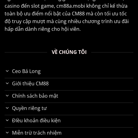
casino đến slot game, cm88a.mobi không chỉ kế thừa
toàn bộ ưu điểm nổi bật của CM88 mà còn tối ưu tốc
độ truy cập mượt mà cùng nhiều chương trình ưu đãi
hấp dẫn dành riêng cho hội viên.
VỀ CHÚNG TÔI
Ceo Bá Long
Giới thiệu CM88
Chính sách bảo mật
Quyền riêng tư
ĐIều khoản điều kiện
Miễn trừ trách nhiệm