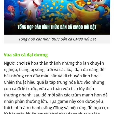
Tổng hợp các hình thức bắn cá CM88 nổi bật
Vua săn cá đại dương
Người chơi sẽ hóa thân thành những thợ lặn chuyên
nghiệp, trang bị súng lưới và các loại đạn đa năng để
bắt những con đầy màu sắc và di chuyển linh hoạt.
Chiến thuật hiệu quả là tập trung hỏa lực vào những
con cá đi lẻ trước, vừa an toàn vừa tích lũy điểm
thưởng nhanh, sau đó mới săn các trùm mạnh hơn để
nhận phần thưởng lớn. Tựa game này còn được yêu
thích nhờ âm thanh sống động và hiệu ứng đồ họa cực
kỳ bắt mắt, khiến người chơi như đang thực sự lặn