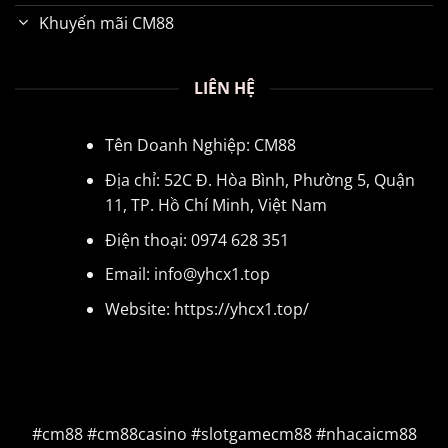
Khuyến mãi CM88
LIÊN HỆ
Tên Doanh Nghiệp:
CM88
Địa chỉ:
52C Đ. Hòa Bình, Phường 5, Quận
11, TP. Hồ Chí Minh, Việt Nam
Điện thoại:
0974 628 351
Email:
info@yhcx1.top
Website:
https://yhcx1.top/
#cm88 #cm88casino #slotgamecm88 #nhacaicm88