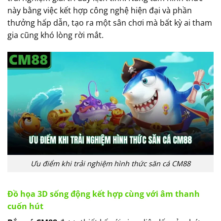
này bằng việc kết hợp công nghệ hiện đại và phần
thưởng hấp dẫn, tạo ra một sân chơi mà bất kỳ ai tham
gia cũng khó lòng rời mắt.
Ưu điểm khi trải nghiệm hình thức săn cá CM88
Đồ họa 3D sống động kết hợp cùng với âm thanh
cuốn hút