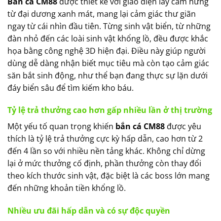
Bắn cá CM88
được thiết kế với giao diện lấy cảm hứng
từ đại dương xanh mát, mang lại cảm giác thư giãn
ngay từ cái nhìn đầu tiên. Từng sinh vật biển, từ những
đàn nhỏ đến các loài sinh vật khổng lồ, đều được khắc
họa bằng công nghệ 3D hiện đại. Điều này giúp người
dùng dễ dàng nhận biết mục tiêu mà còn tạo cảm giác
săn bắt sinh động, như thể bạn đang thực sự lặn dưới
đáy biển sâu để tìm kiếm kho báu.
Tỷ lệ trả thưởng cao hơn gấp nhiều lần ở thị trường
Một yếu tố quan trọng khiến
bắn cá CM88
được yêu
thích là tỷ lệ trả thưởng cực kỳ hấp dẫn, cao hơn từ 2
đến 4 lần so với nhiều nền tảng khác. Không chỉ dừng
lại ở mức thưởng cố định, phần thưởng còn thay đổi
theo kích thước sinh vật, đặc biệt là các boss lớn mang
đến những khoản tiền khổng lồ.
Nhiều ưu đãi hấp dẫn và có sự độc quyền